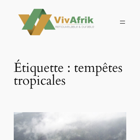
Aller
au
contenu
Étiquette :
tempêtes
tropicales