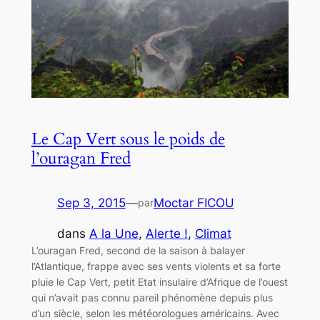
Le Cap Vert sous le poids de
l’ouragan Fred
Sep 3, 2015
—
Moctar FICOU
par
dans
A la Une
, 
Alerte !
, 
Climat
L’ouragan Fred, second de la saison à balayer
l’Atlantique, frappe avec ses vents violents et sa forte
pluie le Cap Vert, petit Etat insulaire d’Afrique de l’ouest
qui n’avait pas connu pareil phénomène depuis plus
d’un siècle, selon les météorologues américains. Avec