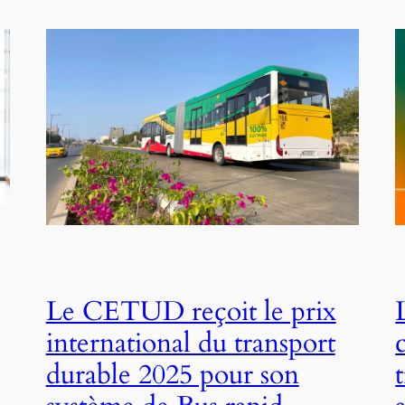
Le CETUD reçoit le prix
international du transport
durable 2025 pour son