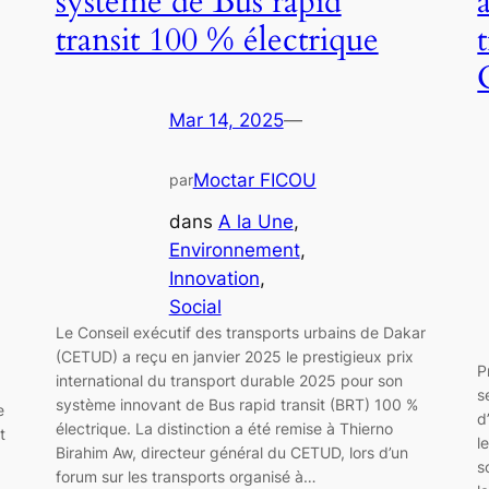
système de Bus rapid
transit 100 % électrique
Mar 14, 2025
—
Moctar FICOU
par
dans
A la Une
, 
Environnement
, 
Innovation
, 
Social
Le Conseil exécutif des transports urbains de Dakar
(CETUD) a reçu en janvier 2025 le prestigieux prix
P
international du transport durable 2025 pour son
s
système innovant de Bus rapid transit (BRT) 100 %
e
d
électrique. La distinction a été remise à Thierno
t
l
Birahim Aw, directeur général du CETUD, lors d’un
s
forum sur les transports organisé à…