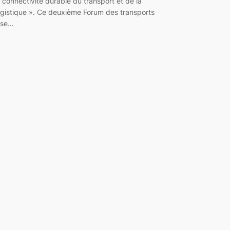
a connectivité durable du transport et de la
ogistique ». Ce deuxième Forum des transports
ise…