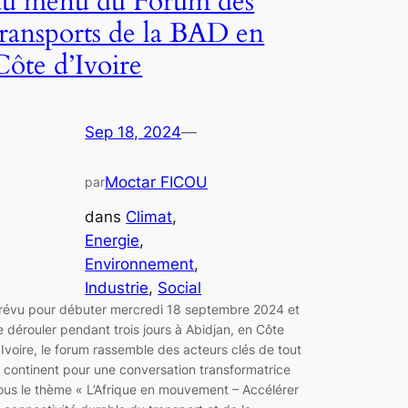
au menu du Forum des
transports de la BAD en
Côte d’Ivoire
Sep 18, 2024
—
Moctar FICOU
par
dans
Climat
, 
Energie
, 
Environnement
, 
Industrie
, 
Social
révu pour débuter mercredi 18 septembre 2024 et
e dérouler pendant trois jours à Abidjan, en Côte
’Ivoire, le forum rassemble des acteurs clés de tout
e continent pour une conversation transformatrice
ous le thème « L’Afrique en mouvement – Accélérer