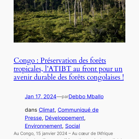
Congo : Préservation des forêts
tropicales, l’ATIBT au front pour un
avenir durable des forêts congolaises !
Jan 17, 2024
—
Debbo Mballo
par
dans
Climat
, 
Communiqué de
Presse
, 
Développement
, 
Environnement
, 
Social
Au Congo, 15 janvier 2024 – Au cœur de l’Afrique