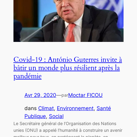
Covid-19 : António Guterres invite à
bâtir un monde plus résilient après la
pandémie
Avr 29, 2020
—
Moctar FICOU
par
dans
Climat
, 
Environnement
, 
Santé
Publique
, 
Social
Le Secrétaire général de l’Organisation des Nations
unies (ONU) a appelé l’humanité à construire un avenir
meilleur pour tous, en protégeant la planète, en