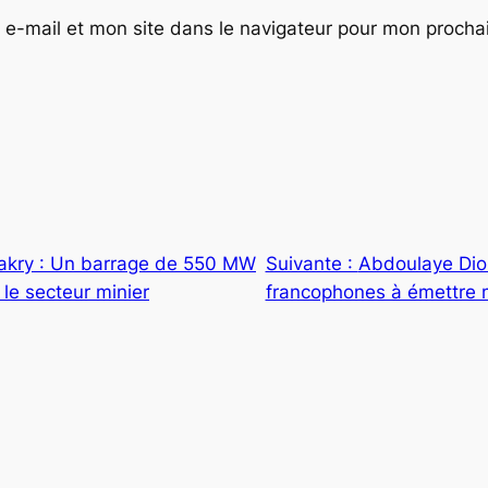
e-mail et mon site dans le navigateur pour mon proch
akry : Un barrage de 550 MW
Suivante :
Abdoulaye Diou
 le secteur minier
francophones à émettre 