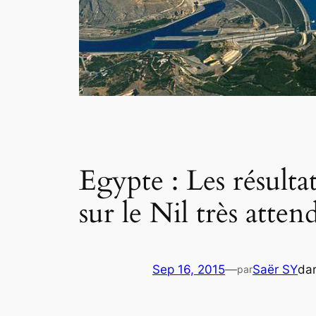
Egypte : Les résult
sur le Nil très atten
Sep 16, 2015
—
Saër SY
da
par