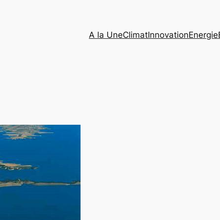
A la Une
Climat
Innovation
Energie