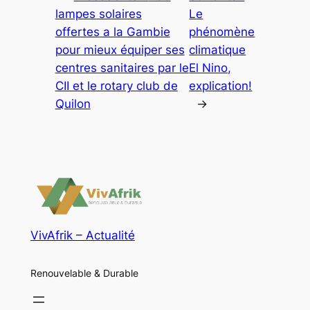
lampes solaires
Le
offertes a la Gambie
phénomène
pour mieux équiper ses
climatique
centres sanitaires par le
El Nino,
CII et le rotary club de
explication!
Quilon
→
VivAfrik – Actualité
Renouvelable & Durable