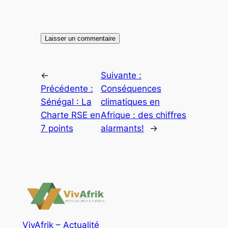
←
Suivante :
Précédente :
Conséquences
Sénégal : La
climatiques en
Charte RSE en
Afrique : des chiffres
7 points
alarmants!
→
VivAfrik – Actualité