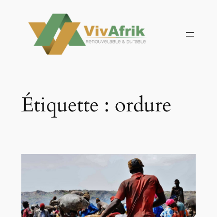
Aller
au
contenu
Étiquette :
ordure