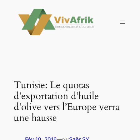
Aller
au
contenu
Tunisie: Le quotas
d’exportation d’huile
d’olive vers l’Europe verra
une hausse
Fév 10, 2016
—
Saër SY
par