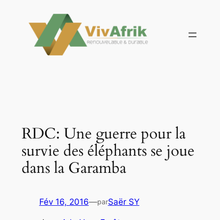
Aller
au
contenu
RDC: Une guerre pour la
survie des éléphants se joue
dans la Garamba
Fév 16, 2016
—
Saër SY
par