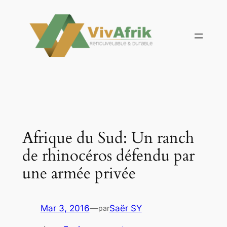
Aller
au
contenu
Afrique du Sud: Un ranch
de rhinocéros défendu par
une armée privée
Mar 3, 2016
—
Saër SY
par