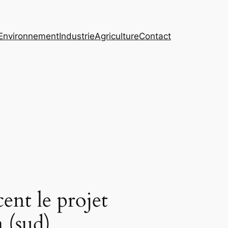
Environnement
Industrie
Agriculture
Contact
nt le projet
a (sud)