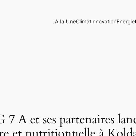
A la Une
Climat
Innovation
Energie
A et ses partenaires lance
re et nutritionnelle à Kold