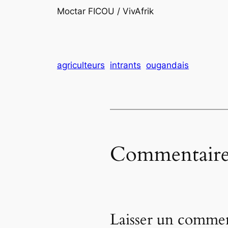
Moctar FICOU / VivAfrik
agriculteurs
intrants
ougandais
Commentaire
Laisser un commen