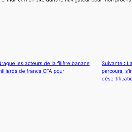
rague les acteurs de la filière banane
Suivante :
La
illiards de francs CFA pour
parcours, s’i
désertificati