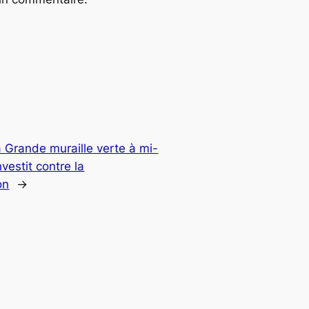
 Grande muraille verte à mi-
nvestit contre la
on
→