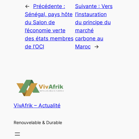
←
Précédente :
Suivante :
Vers
Sénégal, pays hôte
l’instauration
du Salon de
du principe du
l’économie verte
marché
des états membres
carbone au
de l’OCI
Maroc
→
VivAfrik – Actualité
Renouvelable & Durable