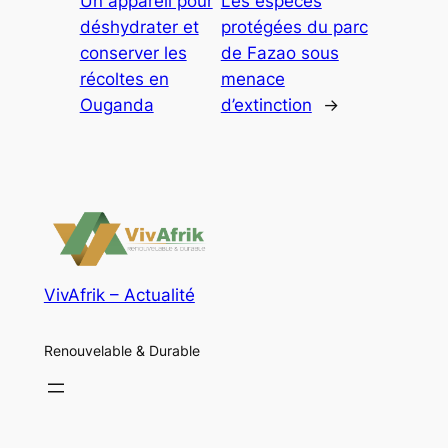
Un appareil pour
Les espèces
déshydrater et
protégées du parc
conserver les
de Fazao sous
récoltes en
menace
Ouganda
d’extinction
→
VivAfrik – Actualité
Renouvelable & Durable