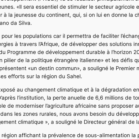
 jeunes. «Il sera essentiel de stimuler le secteur agricol
ir à la jeunesse du continent, qui, si on lui en donne la
ano da Silva.
 pour les populations car il permettra de faciliter l’échan
ynergies à travers l’Afrique, de développer des solution
 du Programme de développement durable à l’horizon 2030
lier de la politique étrangère italienne» et les défis qu’
présentent «un destin commun», a souligné le Premier mi
es efforts sur la région du Sahel.
us exposé au changement climatique et à la dégradation
après l’institution, la perte anuelle de 6,6 millions de t
ible de moderniser l’agriculture africaine sans proposer 
 dans les zones rurales, nous avons besoin du développ
ngement climatique », a souligné le Directeur général de l
a région affichant la prévalence de sous-alimentation la