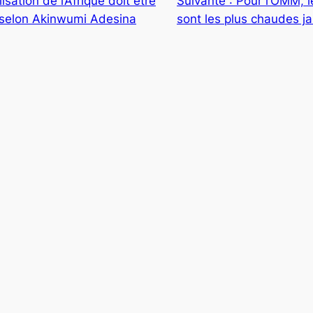
lisation de l’Afrique doit être
Suivante :
Pour l’OMM, l
, selon Akinwumi Adesina
sont les plus chaudes j