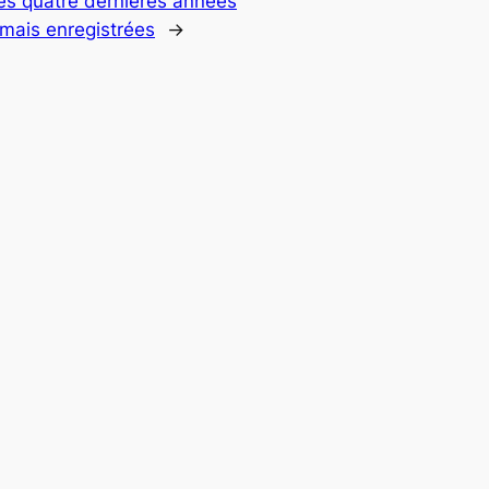
es quatre dernières années
amais enregistrées
→