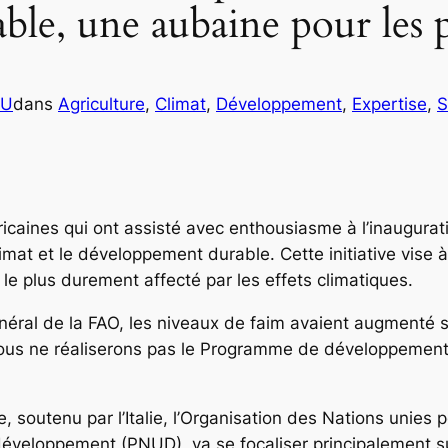
le, une aubaine pour les 
OU
dans
Agriculture
, 
Climat
, 
Développement
, 
Expertise
, 
S
ricaines qui ont assisté avec enthousiasme à l’inaugurat
imat et le développement durable. Cette initiative vise à 
le plus durement affecté par les effets climatiques.
néral de la FAO, les niveaux de faim avaient augmenté su
nous ne réaliserons pas le Programme de développement d
 soutenu par l’Italie, l’Organisation des Nations unies pou
veloppement (PNUD), va se focaliser principalement sur l