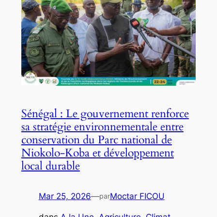
Sénégal : Le gouvernement renforce
sa stratégie environnementale entre
conservation du Parc national de
Niokolo-Koba et développement
local durable
Mar 25, 2026
—
Moctar FICOU
par
dans
A la Une
, 
Agriculture
, 
Climat
, 