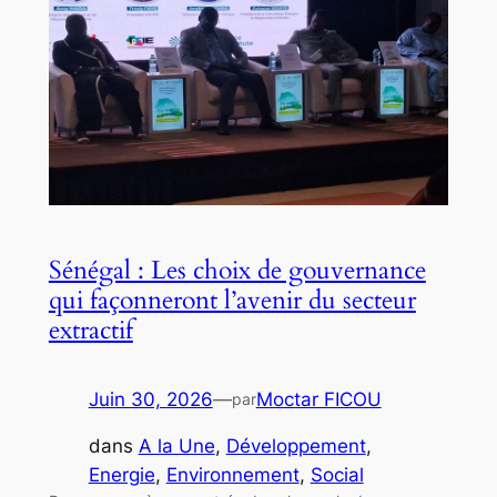
Sénégal : Les choix de gouvernance
qui façonneront l’avenir du secteur
extractif
Juin 30, 2026
—
Moctar FICOU
par
dans
A la Une
, 
Développement
, 
Energie
, 
Environnement
, 
Social