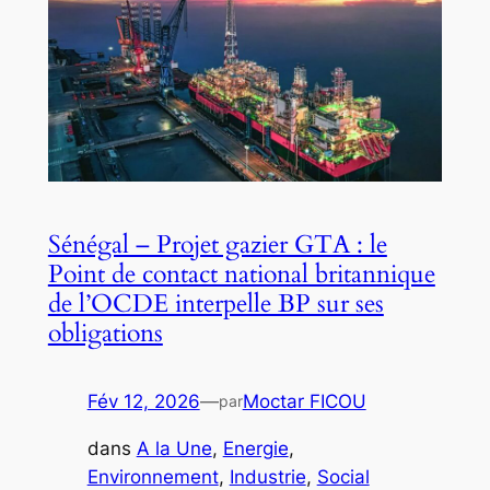
Sénégal – Projet gazier GTA : le
Point de contact national britannique
de l’OCDE interpelle BP sur ses
obligations
Fév 12, 2026
—
Moctar FICOU
par
dans
A la Une
, 
Energie
, 
Environnement
, 
Industrie
, 
Social