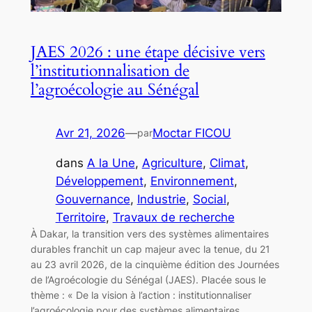
JAES 2026 : une étape décisive vers
l’institutionnalisation de
l’agroécologie au Sénégal
Avr 21, 2026
—
Moctar FICOU
par
dans
A la Une
, 
Agriculture
, 
Climat
, 
Développement
, 
Environnement
, 
Gouvernance
, 
Industrie
, 
Social
, 
Territoire
, 
Travaux de recherche
À Dakar, la transition vers des systèmes alimentaires
durables franchit un cap majeur avec la tenue, du 21
au 23 avril 2026, de la cinquième édition des Journées
de l’Agroécologie du Sénégal (JAES). Placée sous le
thème : « De la vision à l’action : institutionnaliser
l’agroécologie pour des systèmes alimentaires