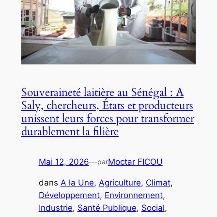
Souveraineté laitière au Sénégal : A
Saly, chercheurs, États et producteurs
unissent leurs forces pour transformer
durablement la filière
Mai 12, 2026
—
Moctar FICOU
par
dans
A la Une
, 
Agriculture
, 
Climat
, 
Développement
, 
Environnement
, 
Industrie
, 
Santé Publique
, 
Social
, 