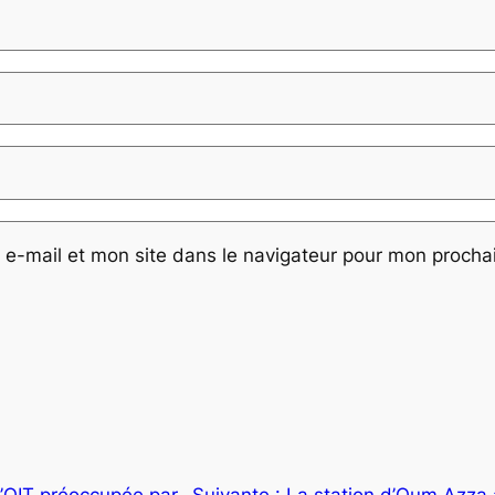
e-mail et mon site dans le navigateur pour mon proch
L’OIT préoccupée par
Suivante :
La station d’Oum Azza 