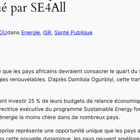
é par SE4All
COU
dans
Energie
, 
ISR
, 
Santé Publique
é que les pays africains devraient consacrer le quart du
s renouvelables. D’après Damilola Ogunbiyi, cette transi
aient investir 25 % de leurs budgets de relance économi
irectrice exécutive du programme Sustainable Energy for 
’énergie la moins chère dans de nombreux pays.
reprise représente une opportunité unique que les pays a
 cette nouvelle dynamique, les pays peuvent améliorer l’