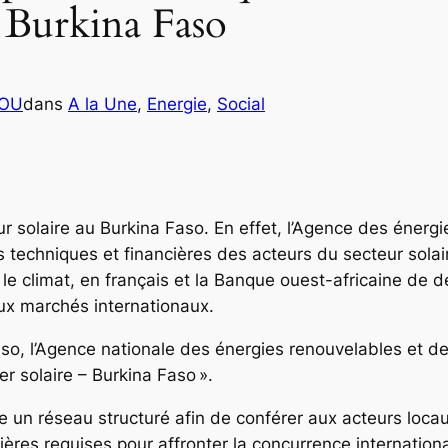
u Burkina Faso
COU
dans
A la Une
, 
Energie
, 
Social
r solaire au Burkina Faso. En effet, l’Agence des énergi
s techniques et financières des acteurs du secteur solair
 le climat, en français et la Banque ouest-africaine d
aux marchés internationaux.
aso, l’Agence nationale des énergies renouvelables et de
solaire – Burkina Faso ».
ace un réseau structuré afin de conférer aux acteurs loca
cières requises pour affronter la concurrence internatio