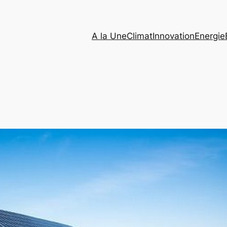
A la Une
Climat
Innovation
Energie