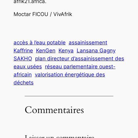
afrik21.africa.
Moctar FICOU / VivAfrik
accès à l’eau potable
assainissement
Kaffrine
KenGen
Kenya
Lansana Gagny
SAKHO
plan directeur d’assainissement des
eaux usées
réseau parlementaire ouest-
africain
valorisation énergétique des
déchets
Commentaires
Laisser un commentaire