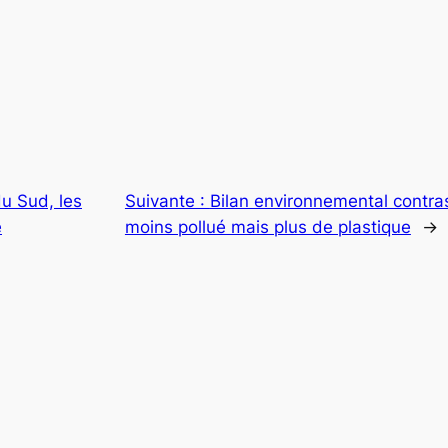
du Sud, les
Suivante :
Bilan environnemental contras
e
moins pollué mais plus de plastique
→