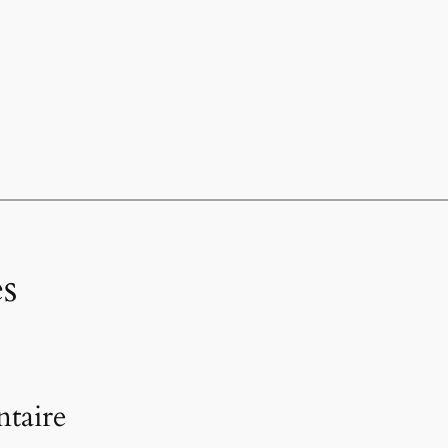
s
taire