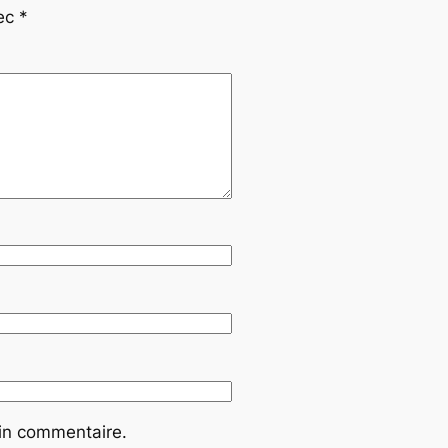
vec
*
ain commentaire.