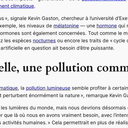
ent climatique
.
us »
, signale Kevin Gaston, chercheur à l’université d’Ex
r exemple, les niveaux de
mélatonine
— une
hormone
qui 
hormones sont également concernées. Tout comme le mom
hez les espèces
nocturnes
ou encore les traits de « cycle 
artificielle en question ait besoin d’être puissante.
ielle, une pollution comm
imatique
, la
pollution lumineuse
semble profiter à certai
t perturbent énormément la nature »
, remarque Kevin G
re les lumières du monde, mais nous devrions désormais c
liser que là où nous en avons vraiment besoin, avec l’int
s activités humaines. »
Cela permettrait en plus de réali