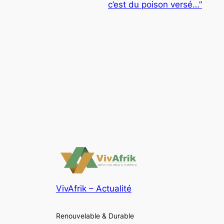
c’est du poison versé…”
VivAfrik – Actualité
Renouvelable & Durable