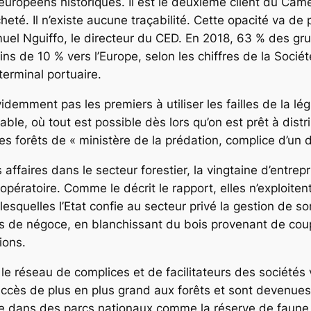
uropéens historiques. Il est le deuxième client du Came
cheté. Il n’existe aucune traçabilité. Cette opacité va 
uel Nguiffo, le directeur du CED. En 2018, 63 % des gru
ns de 10 % vers l’Europe, selon les chiffres de la Sociét
 terminal portuaire.
emment pas les premiers à utiliser les failles de la lég
le, où tout est possible dès lors qu’on est prêt à distri
des forêts de
« ministère de la prédation, complice d’un 
s affaires dans le secteur forestier, la vingtaine d’entr
ératoire. Comme le décrit le rapport, elles n’exploitent
squelles l’Etat confie au secteur privé la gestion de son
 de négoce, en blanchissant du bois provenant de coupe
ions.
e le réseau de complices et de facilitateurs des sociét
ccès de plus en plus grand aux forêts et sont devenues e
sque dans des parcs nationaux comme la réserve de faune