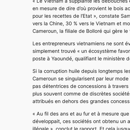
« Le Vietnam a supplanté les débouchés e
en mesure de dire d’où provient le bois a
pour les recettes de l’Etat »
, constate Sam
vers la Chine, 30 % vers le Vietnam et moi
Cameroun, la filiale de Bolloré qui gère le
Les entrepreneurs vietnamiens ne sont évid
simplement trouvé
« un écosystème favorab
poste à Yaoundé, qualifiant le ministère 
Si la corruption huile depuis longtemps le
Cameroun se singularisent par leur mode op
pas détentrices de concessions à travers le
plus souvent comme de discrètes sociétés
attribués en dehors des grandes concess
« Au fil des ans et au fur et à mesure qu
développait, ces sociétés ont obtenu un a
illégale »
, conclut le rapport. Et cela ju