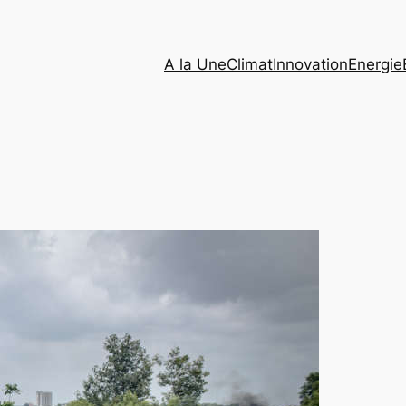
A la Une
Climat
Innovation
Energie