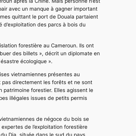
roun après la Chine. Mais personne n’est
de pair avec un manque à gagner important
mes quittant le port de Douala partaient
é d’exploitation des parcs à bois du
islation forestière au Cameroun. Ils ont
buer des billets »
, décrit un diplomate en
désastre écologique »
.
eprises vietnamiennes présentes au
 pas directement les forêts et ne sont
 patrimoine forestier. Elles agissent le
s illégales issues de petits permis
és vietnamiennes de négoce du bois se
xpertes de l’exploitation forestière
 du Dja, située dans le sud du pays.