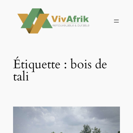
Aller
au
contenu
Étiquette :
bois de
tali