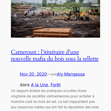
Cameroun : l’itinéraire d’une
nouvelle mafia du bois sous la sellette
Nov 20, 2020
—
Aly Mangassa
par
dans
A la Une
, 
Forêt
Un rapport éclaire les pratiques occultes d’une
vingtaine de sociétés vietnamiennes pour acheter à
moindre coût du bois de tali. Le tali n’appartient pas
aux essences nobles qui ont fait la réputation des bois