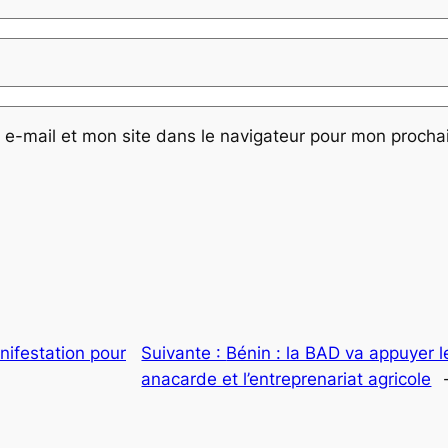
e-mail et mon site dans le navigateur pour mon proch
nifestation pour
Suivante :
Bénin : la BAD va appuyer l
anacarde et l’entreprenariat agricole