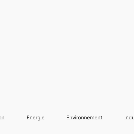
on
Energie
Environnement
Indu