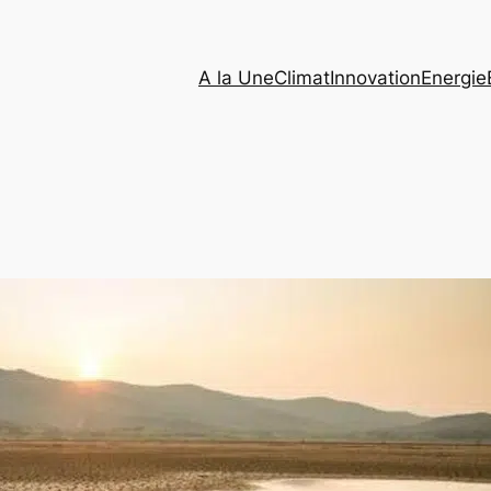
A la Une
Climat
Innovation
Energie