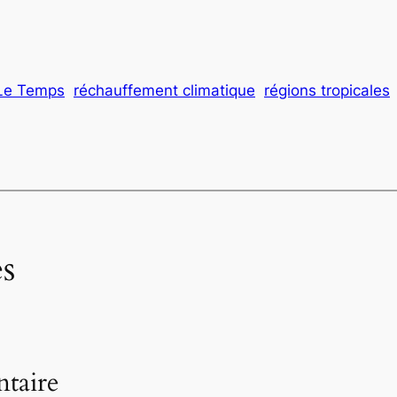
Le Temps
réchauffement climatique
régions tropicales
s
taire