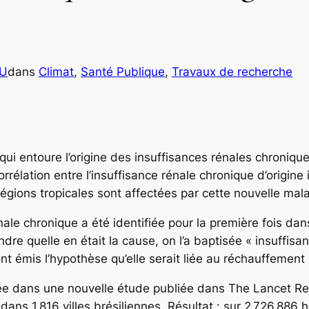
OU
dans
Climat
, 
Santé Publique
, 
Travaux de recherche
qui entoure l’origine des insuffisances rénales chroniques
rrélation entre l’insuffisance rénale chronique d’origine
ions tropicales sont affectées par cette nouvelle mala
ale chronique a été identifiée pour la première fois d
re quelle en était la cause, on l’a baptisée « insuffisa
ont émis l’hypothèse qu’elle serait liée au réchauffement 
e dans une nouvelle étude publiée dans The Lancet Regi
dans 1 816 villes brésiliennes. Résultat : sur 2 726 886 