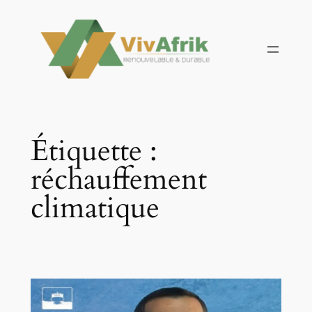
Aller
au
contenu
Étiquette :
réchauffement
climatique