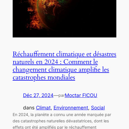
Réchauffement climatique et désastres
naturels en 2024 : Comment le
changement climatique amplifie les
catastrophes mondiales
Déc 27, 2024
—
Moctar FICOU
par
dans
Climat
, 
Environnement
, 
Social
En 2024, la planète a connu une année marquée par
des catastrophes naturelles dévastatrices, dont les
effets ont été amplifiés par le réchauffement