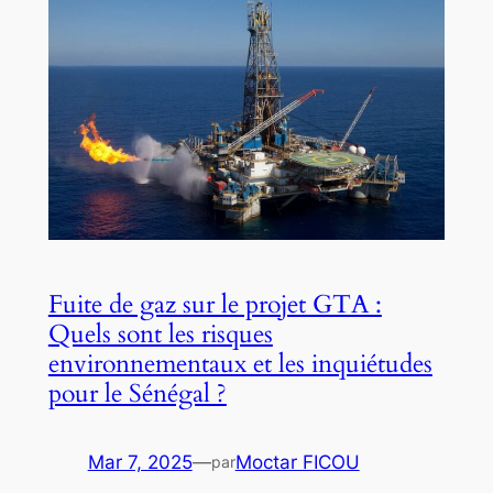
Fuite de gaz sur le projet GTA :
Quels sont les risques
environnementaux et les inquiétudes
pour le Sénégal ?
Mar 7, 2025
—
Moctar FICOU
par