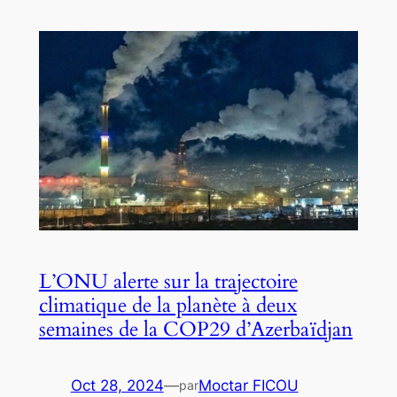
L’ONU alerte sur la trajectoire
climatique de la planète à deux
semaines de la COP29 d’Azerbaïdjan
Oct 28, 2024
—
Moctar FICOU
par