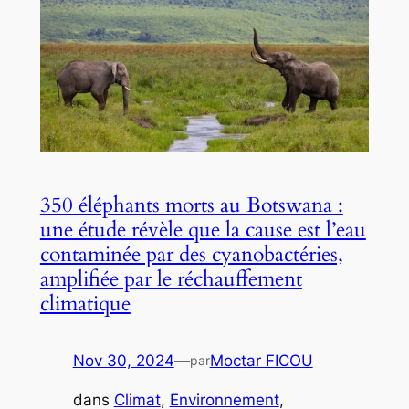
350 éléphants morts au Botswana :
une étude révèle que la cause est l’eau
contaminée par des cyanobactéries,
amplifiée par le réchauffement
climatique
Nov 30, 2024
—
Moctar FICOU
par
dans
Climat
, 
Environnement
, 