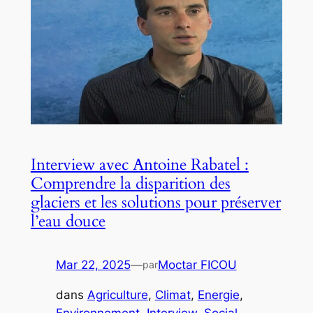
Interview avec Antoine Rabatel :
Comprendre la disparition des
glaciers et les solutions pour préserver
l’eau douce
Mar 22, 2025
—
Moctar FICOU
par
dans
Agriculture
, 
Climat
, 
Energie
, 
Environnement
, 
Interview
, 
Social