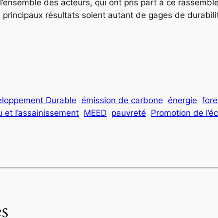
 l’ensemble des acteurs, qui ont pris part à ce rassemb
 principaux résultats soient autant de gages de durabili
loppement Durable
émission de carbone
énergie
fore
u et l’assainissement
MEED
pauvreté
Promotion de l’é
s