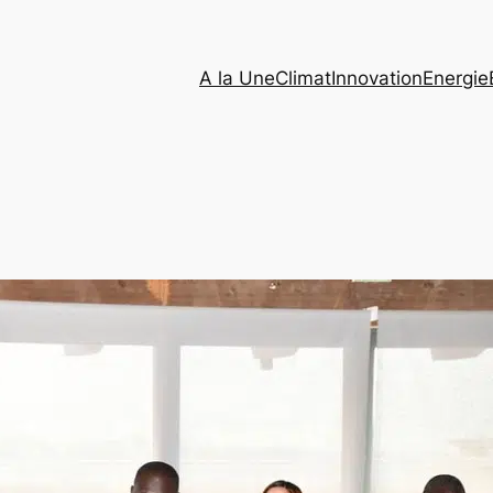
A la Une
Climat
Innovation
Energie