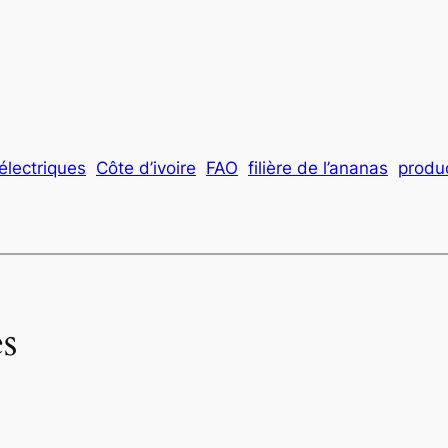
électriques
Côte d’ivoire
FAO
filière de l’ananas
produc
s