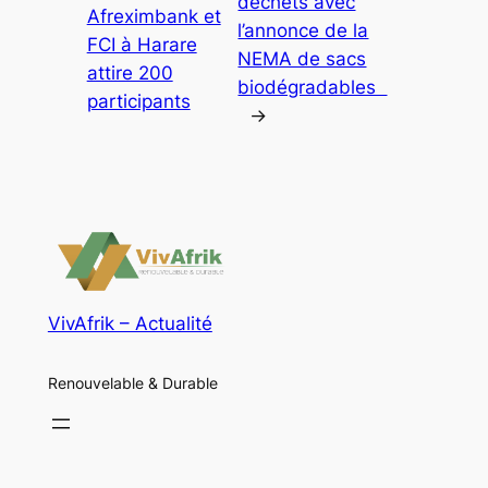
déchets avec
Afreximbank et
l’annonce de la
FCI à Harare
NEMA de sacs
attire 200
biodégradables
participants
→
VivAfrik – Actualité
Renouvelable & Durable