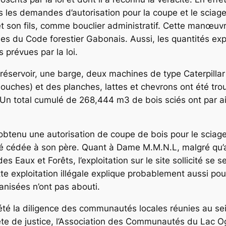
ns les demandes d’autorisation pour la coupe et le sciage
 et son fils, comme bouclier administratif. Cette manœu
es du Code forestier Gabonais. Aussi, les quantités expl
 prévues par la loi.
 réservoir, une barge, deux machines de type Caterpillar
uches) et des planches, lattes et chevrons ont été tro
. Un total cumulé de 268,444 m3 de bois sciés ont par ail
 a obtenu une autorisation de coupe de bois pour le scia
e été cédée à son père. Quant à Dame M.M.N.L, malgré qu
 des Eaux et Forêts, l’exploitation sur le site sollicité se
ette exploitation illégale explique probablement aussi p
isées n’ont pas abouti.
té la diligence des communautés locales réunies au sei
 quête de justice, l’Association des Communautés du La