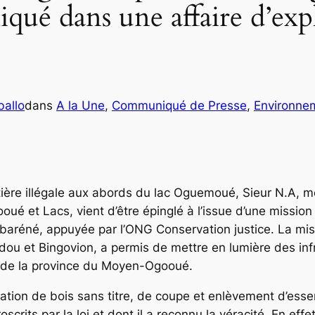
ué dans une affaire d’expl
allo
dans
A la Une
, 
Communiqué de Presse
, 
Environne
tière illégale aux abords du lac Oguemoué, Sieur N.A, 
ué et Lacs, vient d’être épinglé à l’issue d’une mission
mbaréné, appuyée par l’ONG Conservation justice. La miss
ndou et Bingovion, a permis de mettre en lumière des inf
ie de la province du Moyen-Ogooué.
tion de bois sans titre, de coupe et enlèvement d’essen
rits par la loi et dont il a reconnu la véracité. En effet