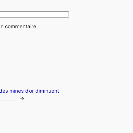
ain commentaire.
des mines d’or diminuent
u Mali
→