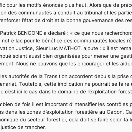
fic pour les motifs énoncés plus haut. Alors que de pré
tion des communautés a conduit au tribunal et les parti
renforcer l’état de droit et la bonne gouvernance des re
r Patrick BENGONE a déclaré : « ce que nous recherchons
 notre lac pour le bénéfice des communautés locales rés
vation Justice, Sieur Luc MATHOT, ajoute : « il est rema
oué soient aussi bien organisées pour mener une gesti
nement. Nous ne pouvons que les encourager et les aider 
les autorités de la Transition accordent depuis la prise
renariat. Toutefois, cette implication ne pourrait se fai
c’est ici le cas dans le domaine de l’exploitation forest
n de fois il est important d’intensifier les contrôles p
ns dans les zones d’exploitation forestière au Gabon. Car
mique du secteur forestier, cela doit se faire selon la 
justice de trancher.