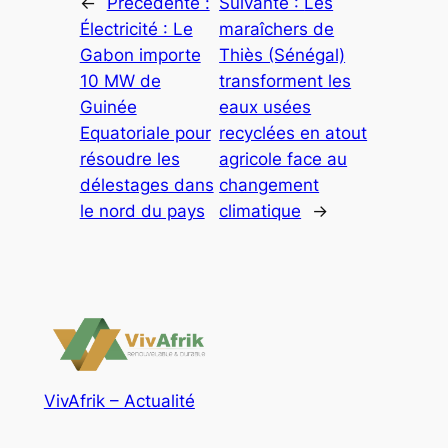
←
Précédente :
Suivante :
Les
Électricité : Le
maraîchers de
Gabon importe
Thiès (Sénégal)
10 MW de
transforment les
Guinée
eaux usées
Equatoriale pour
recyclées en atout
résoudre les
agricole face au
délestages dans
changement
le nord du pays
climatique
→
VivAfrik – Actualité