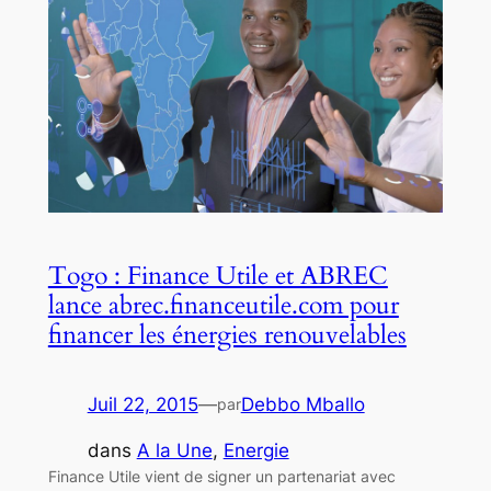
Togo : Finance Utile et ABREC
lance abrec.financeutile.com pour
financer les énergies renouvelables
Juil 22, 2015
—
Debbo Mballo
par
dans
A la Une
, 
Energie
Finance Utile vient de signer un partenariat avec