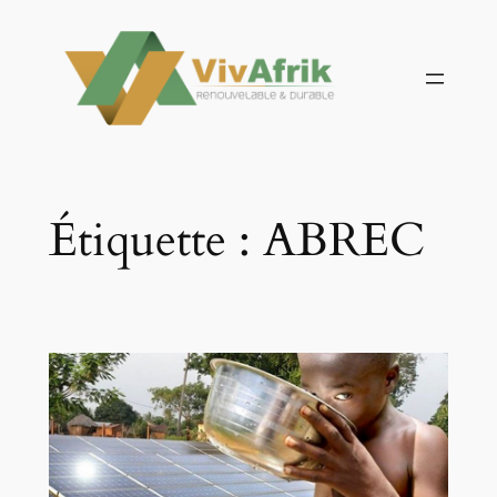
Aller
au
contenu
Étiquette :
ABREC