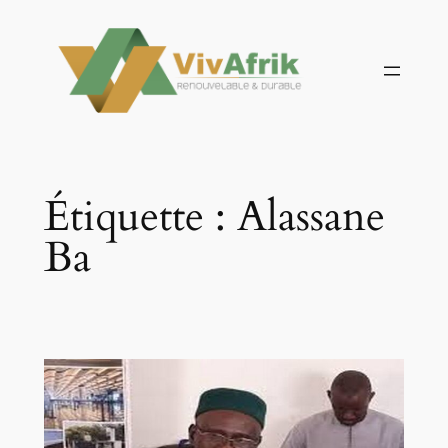
Aller
au
contenu
Étiquette :
Alassane
Ba