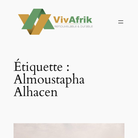
Aller
au
contenu
Étiquette :
Almoustapha
Alhacen