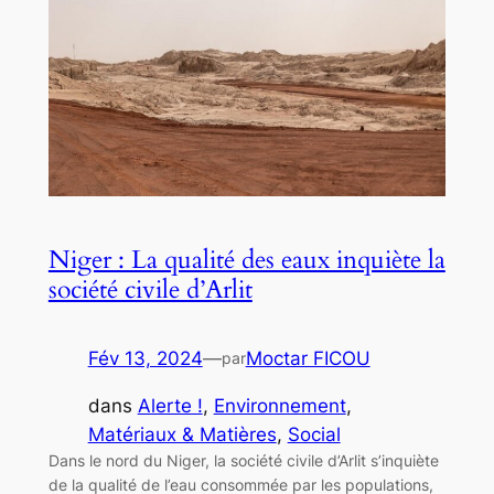
Niger : La qualité des eaux inquiète la
société civile d’Arlit
Fév 13, 2024
—
Moctar FICOU
par
dans
Alerte !
, 
Environnement
, 
Matériaux & Matières
, 
Social
Dans le nord du Niger, la société civile d’Arlit s’inquiète
de la qualité de l’eau consommée par les populations,