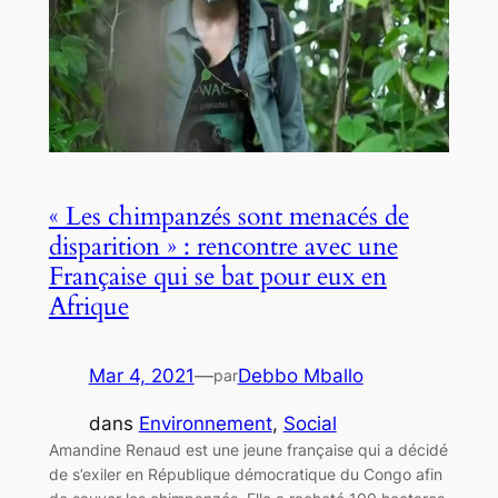
« Les chimpanzés sont menacés de
disparition » : rencontre avec une
Française qui se bat pour eux en
Afrique
Mar 4, 2021
—
Debbo Mballo
par
dans
Environnement
, 
Social
Amandine Renaud est une jeune française qui a décidé
de s’exiler en République démocratique du Congo afin