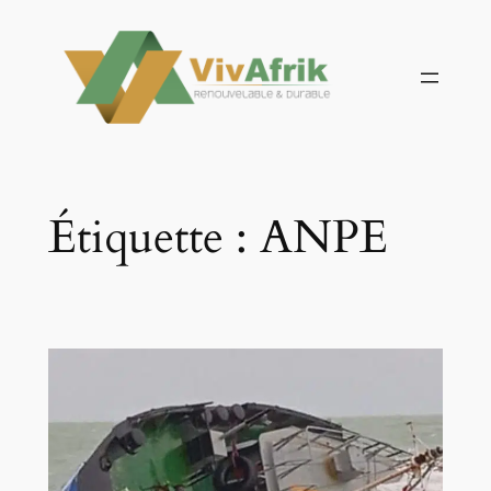
Aller
au
contenu
Étiquette :
ANPE