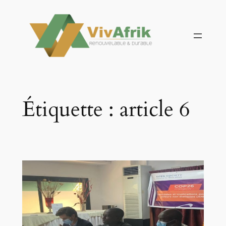
Aller
au
contenu
Étiquette :
article 6