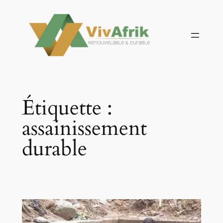
Aller
au
contenu
Étiquette :
assainissement
durable