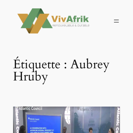
Aller
au
contenu
Étiquette :
Aubrey
Hruby