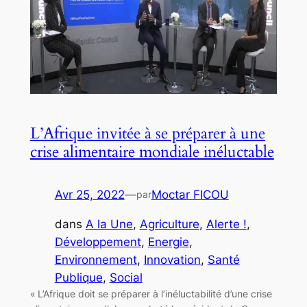
L’Afrique invitée à se préparer à une
crise alimentaire mondiale inéluctable
Avr 25, 2022
—
Moctar FICOU
par
dans
A la Une
, 
Agriculture
, 
Alerte !
, 
Développement
, 
Energie
, 
Environnement
, 
Innovation
, 
Santé
Publique
, 
Social
« L’Afrique doit se préparer à l’inéluctabilité d’une crise