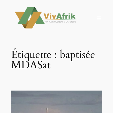
Aller
au
contenu
Étiquette :
baptisée
MDASat