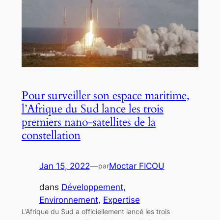
Pour surveiller son espace maritime,
l’Afrique du Sud lance les trois
premiers nano-satellites de la
constellation
Jan 15, 2022
—
Moctar FICOU
par
dans
Développement
, 
Environnement
, 
Expertise
L’Afrique du Sud a officiellement lancé les trois