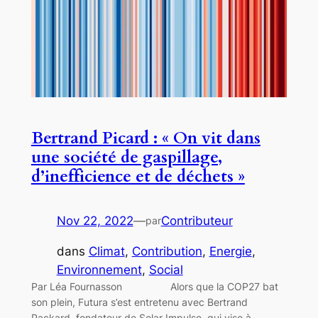
Bertrand Picard : « On vit dans
une société de gaspillage,
d’inefficience et de déchets »
Nov 22, 2022
—
Contributeur
par
dans
Climat
, 
Contribution
, 
Energie
, 
Environnement
, 
Social
Par Léa Fournasson Alors que la COP27 bat
son plein, Futura s’est entretenu avec Bertrand
Packard, fondateur de Solar Impulse, qui vise à