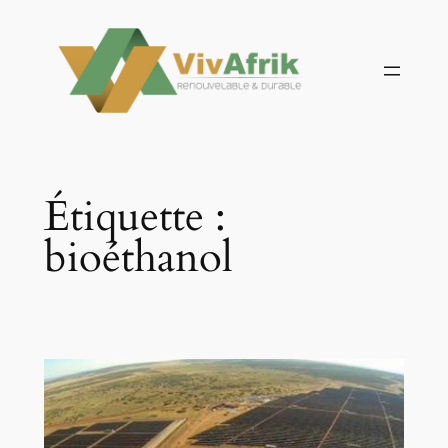
Aller
au
contenu
Étiquette :
bioéthanol