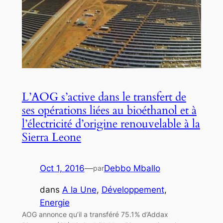
L’AOG s’active dans le transfert de
ses opérations liées au bioéthanol et à
l’électricité d’origine renouvelable à la
Sierra Leone
Oct 1, 2016
—
Debbo Mballo
par
dans
A la Une
, 
Développement
, 
Energie
AOG annonce qu’il a transféré 75.1% d’Addax