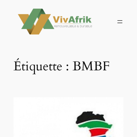
Aller
au
contenu
Étiquette :
BMBF