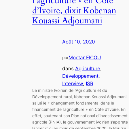
l’agriculture » en Côte
d’Ivoire, dixit Kobenan
Kouassi Adjoumani
Août 10, 2020
—
Moctar FICOU
par
dans
Agriculture
, 
Développement
, 
Interview
, 
ISR
Le ministre Ivoirien de l’Agriculture et du
Développement rural, Kobenan Kouassi Adjoumani, 
salué le « changement fondamental dans le
financement de l’agriculture » en Côte d’Ivoire. En
effet, soutenant son Plan national d’investissement
agricole (PNIA), le gouvernement ivoirien s’apprête
lancer d’ici au mois de septembre 2020, la Bourse