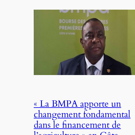
« La BMPA apporte un
changement fondamental
dans le financement de