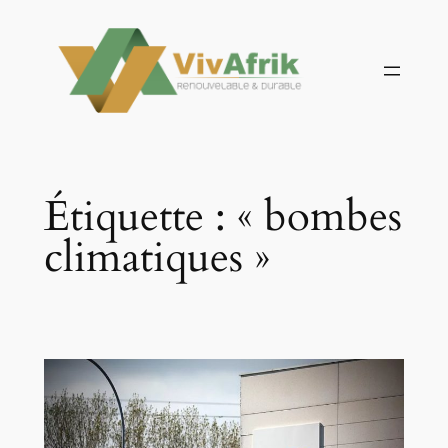
Aller
au
contenu
Étiquette :
« bombes
climatiques »