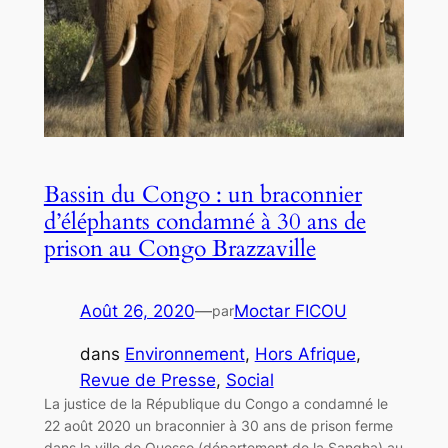
Bassin du Congo : un braconnier
d’éléphants condamné à 30 ans de
prison au Congo Brazzaville
Août 26, 2020
—
Moctar FICOU
par
dans
Environnement
, 
Hors Afrique
, 
Revue de Presse
, 
Social
La justice de la République du Congo a condamné le
22 août 2020 un braconnier à 30 ans de prison ferme
dans la ville de Ouesso (département de la Sangha) au