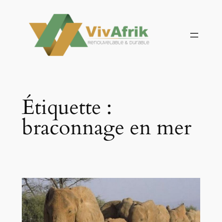
Aller
au
contenu
Étiquette :
braconnage en mer