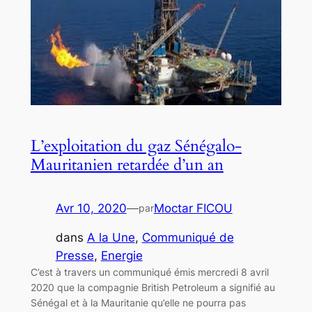
L’exploitation du gaz Sénégalo-
Mauritanien retardée d’un an
Avr 10, 2020
—
Moctar FICOU
par
dans
A la Une
, 
Communiqué de
Presse
, 
Energie
C’est à travers un communiqué émis mercredi 8 avril
2020 que la compagnie British Petroleum a signifié au
Sénégal et à la Mauritanie qu’elle ne pourra pas