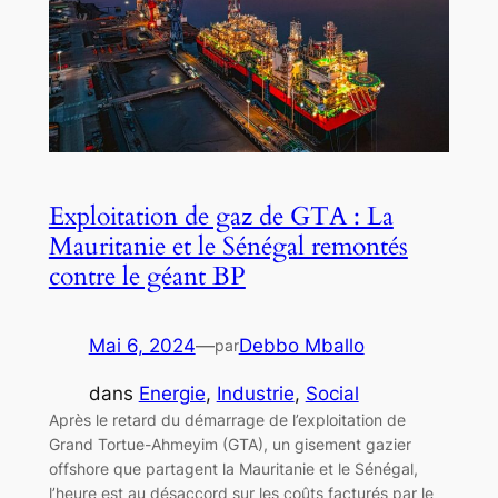
Exploitation de gaz de GTA : La
Mauritanie et le Sénégal remontés
contre le géant BP
Mai 6, 2024
—
Debbo Mballo
par
dans
Energie
, 
Industrie
, 
Social
Après le retard du démarrage de l’exploitation de
Grand Tortue-Ahmeyim (GTA), un gisement gazier
offshore que partagent la Mauritanie et le Sénégal,
l’heure est au désaccord sur les coûts facturés par le