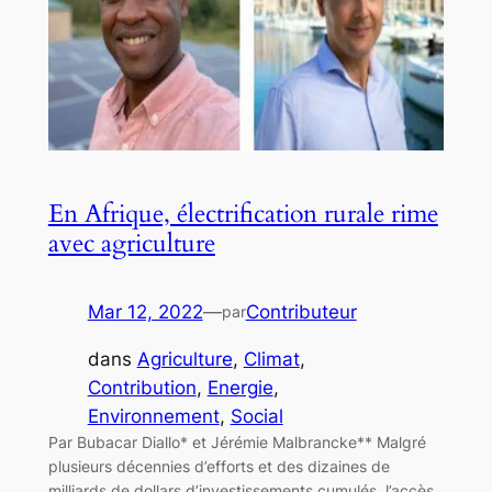
En Afrique, électrification rurale rime
avec agriculture
Mar 12, 2022
—
Contributeur
par
dans
Agriculture
, 
Climat
, 
Contribution
, 
Energie
, 
Environnement
, 
Social
Par Bubacar Diallo* et Jérémie Malbrancke** Malgré
plusieurs décennies d’efforts et des dizaines de
milliards de dollars d’investissements cumulés, l’accès