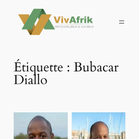
Aller
au
contenu
Étiquette :
Bubacar
Diallo