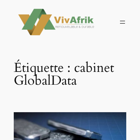
Aller
au
contenu
Étiquette :
cabinet
GlobalData