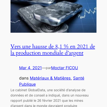
Vers une hausse de 8,1 % en 2021 de
la production mondiale d’argent
Mar 4, 2021
—
Moctar FICOU
par
dans
Matériaux & Matières
, 
Santé
Publique
Le cabinet GlobalData, une société d’analyse de
données et de conseil a indiqué, dans un nouveau
rapport publié le 26 février 2021 que les mines
d’argent dans le monde devraient produire