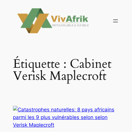
Aller
au
contenu
Étiquette :
Cabinet
Verisk Maplecroft